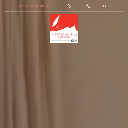
Le nostre strutture
ita
ITA
ENG
FRA
DEU