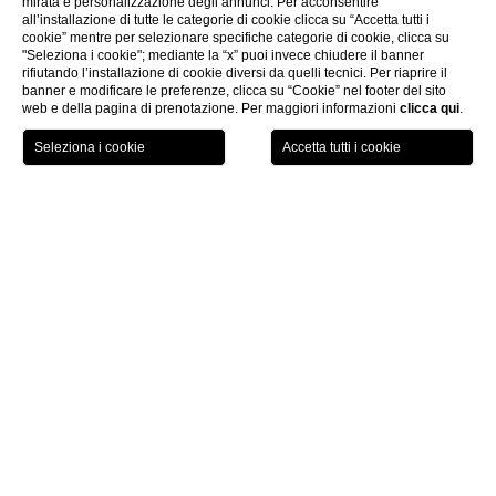
mirata e personalizzazione degli annunci. Per acconsentire
all’installazione di tutte le categorie di cookie clicca su “Accetta tutti i
cookie” mentre per selezionare specifiche categorie di cookie, clicca su
"Seleziona i cookie"; mediante la “x” puoi invece chiudere il banner
rifiutando l’installazione di cookie diversi da quelli tecnici. Per riaprire il
banner e modificare le preferenze, clicca su “Cookie” nel footer del sito
web e della pagina di prenotazione. Per maggiori informazioni
clicca qui
.
GIFT
PRENOTA
MENU
VOUCHER
Home
Camere
Superior
Superior