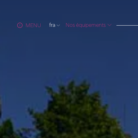
fra
Nos équipements
MENU
ITA
ENG
FRA
DEU