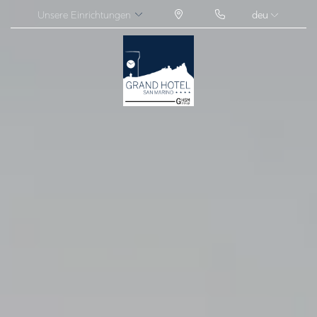
Unsere Einrichtungen
deu
ITA
ENG
FRA
DEU