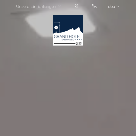
Unsere Einrichtungen
deu
ITA
ENG
FRA
DEU