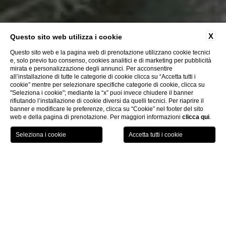
X
Questo sito web utilizza i cookie
Questo sito web e la pagina web di prenotazione utilizzano cookie tecnici
e, solo previo tuo consenso, cookies analitici e di marketing per pubblicità
Ospitalità a San
mirata e personalizzazione degli annunci. Per acconsentire
all’installazione di tutte le categorie di cookie clicca su “Accetta tutti i
cookie” mentre per selezionare specifiche categorie di cookie, clicca su
Marino dal 1894
"Seleziona i cookie"; mediante la “x” puoi invece chiudere il banner
rifiutando l’installazione di cookie diversi da quelli tecnici. Per riaprire il
banner e modificare le preferenze, clicca su “Cookie” nel footer del sito
web e della pagina di prenotazione. Per maggiori informazioni
clicca qui
.
GIFT
PRENOTA
MENU
VOUCHER
Grand Hotel San