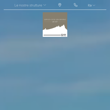
Le nostre strutture
ita
ITA
ENG
FRA
DEU