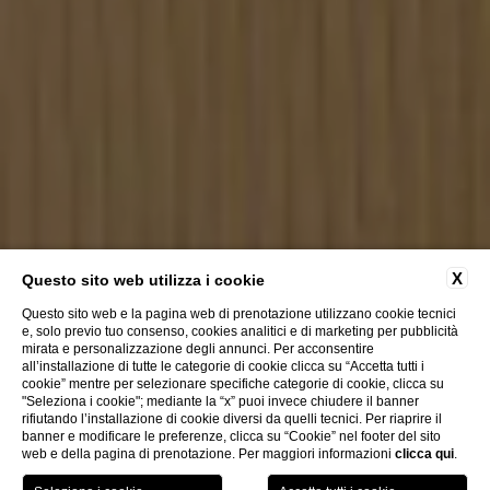
X
Questo sito web utilizza i cookie
Questo sito web e la pagina web di prenotazione utilizzano cookie tecnici
e, solo previo tuo consenso, cookies analitici e di marketing per pubblicità
mirata e personalizzazione degli annunci. Per acconsentire
all’installazione di tutte le categorie di cookie clicca su “Accetta tutti i
Titano Suites
cookie” mentre per selezionare specifiche categorie di cookie, clicca su
"Seleziona i cookie"; mediante la “x” puoi invece chiudere il banner
rifiutando l’installazione di cookie diversi da quelli tecnici. Per riaprire il
banner e modificare le preferenze, clicca su “Cookie” nel footer del sito
web e della pagina di prenotazione. Per maggiori informazioni
clicca qui
.