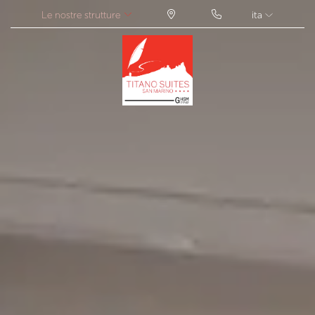
Le nostre strutture
ita
ITA
ENG
FRA
DEU