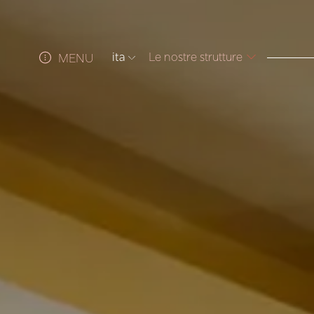
ita
Le nostre strutture
MENU
ITA
ENG
FRA
DEU