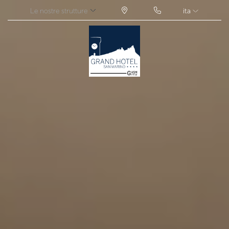
Le nostre strutture
ita
ITA
ENG
FRA
DEU