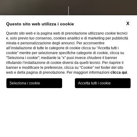
X
Questo sito web utilizza i cookie
Ospitalità a
Questo sito web e la pagina web di prenotazione utilizzano cookie tecnici
e, solo previo tuo consenso, cookies analitici e di marketing per pubblicità
San Marino
mirata e personalizzazione degli annunci. Per acconsentire
all’installazione di tutte le categorie di cookie clicca su “Accetta tutti i
cookie” mentre per selezionare specifiche categorie di cookie, clicca su
dal 1894
"Seleziona i cookie"; mediante la “x” puoi invece chiudere il banner
rifiutando l’installazione di cookie diversi da quelli tecnici. Per riaprire il
banner e modificare le preferenze, clicca su “Cookie” nel footer del sito
web e della pagina di prenotazione. Per maggiori informazioni
clicca qui
.
GIFT
PRENOTA
MENU
VOUCHER