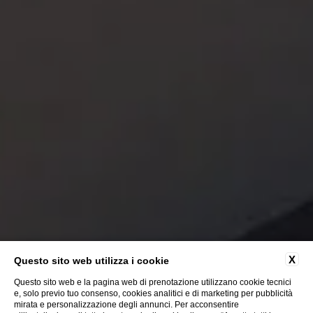
X
Questo sito web utilizza i cookie
Questo sito web e la pagina web di prenotazione utilizzano cookie tecnici
e, solo previo tuo consenso, cookies analitici e di marketing per pubblicità
Un pensiero
mirata e personalizzazione degli annunci. Per acconsentire