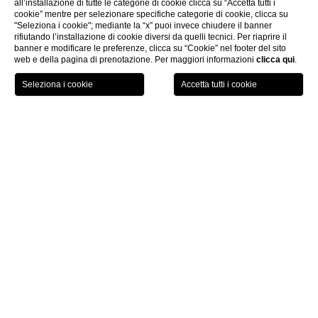
all’installazione di tutte le categorie di cookie clicca su “Accetta tutti i
cookie” mentre per selezionare specifiche categorie di cookie, clicca su
speciale
"Seleziona i cookie"; mediante la “x” puoi invece chiudere il banner
rifiutando l’installazione di cookie diversi da quelli tecnici. Per riaprire il
banner e modificare le preferenze, clicca su “Cookie” nel footer del sito
web e della pagina di prenotazione. Per maggiori informazioni
clicca qui
.
GIFT
PRENOTA
MENU
VOUCHER
Home
Gift Voucher
Gift Voucher