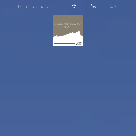
Le nostre strutture
ita
ITA
ENG
FRA
DEU