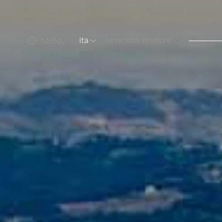
ita
Le nostre strutture
MENU
ITA
ENG
FRA
DEU