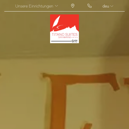
Unsere Einrichtungen
deu
ITA
ENG
FRA
DEU