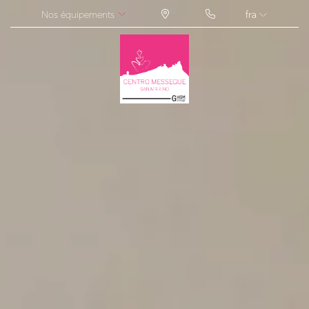
Nos équipements
fra
ITA
ENG
FRA
DEU