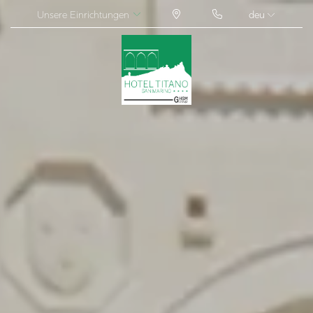
Unsere Einrichtungen
deu
ITA
ENG
FRA
DEU