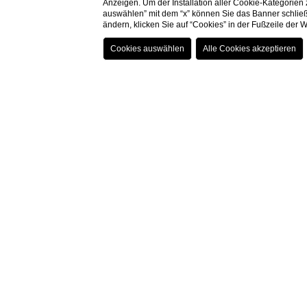
Anzeigen. Um der Installation aller Cookie-Kategorien
In der 
auswählen” mit dem “x” können Sie das Banner schließ
ändern, klicken Sie auf “Cookies” in der Fußzeile der
Die
Sala del Vescovo
, 