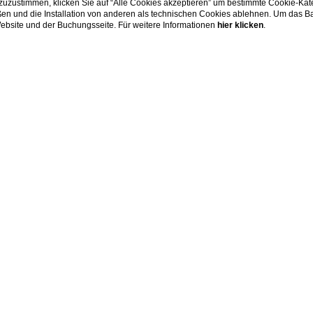
 zuzustimmen, klicken Sie auf “Alle Cookies akzeptieren” um bestimmte Cookie-Ka
Geschichte unserer 
en und die Installation von anderen als technischen Cookies ablehnen. Um das Ba
 Website und der Buchungsseite. Für weitere Informationen
hier klicken
.
Home
Restaurants
Sala Del Vescovo
Sala del Vescovo
Formell und vertraulich
der Bischofssaal, ist eng mit der Geschichte unserer Republik 