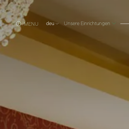
deu
Unsere Einrichtungen
MENU
ITA
ENG
FRA
DEU