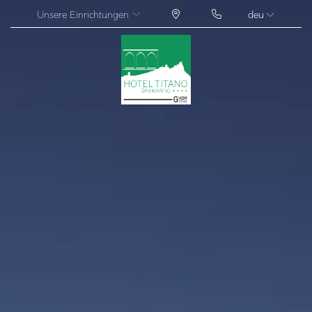
Unsere Einrichtungen
deu
ITA
ENG
FRA
DEU