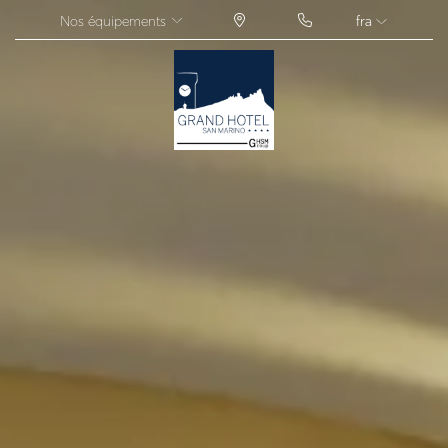
Nos équipements
fra
ITA
ENG
FRA
DEU