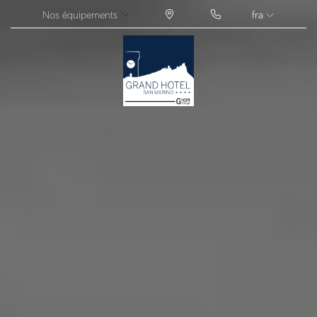
Nos équipements
fra
ITA
ENG
FRA
DEU