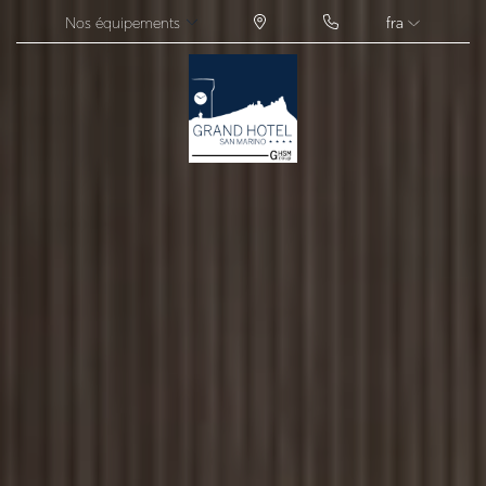
Nos équipements
fra
ITA
ENG
FRA
DEU