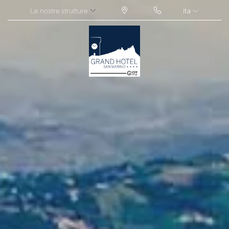
Le nostre strutture
ita
ITA
ENG
FRA
DEU