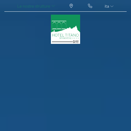
Le nostre strutture
ita
ITA
ENG
FRA
DEU