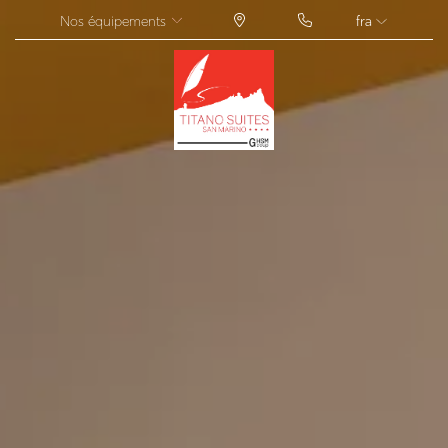
Nos équipements
fra
ITA
ENG
FRA
DEU