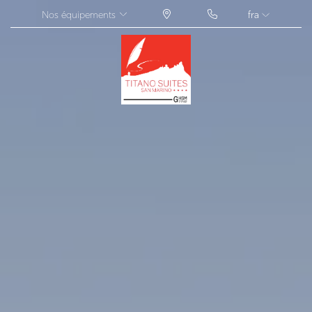
Nos équipements
fra
ITA
ENG
FRA
DEU