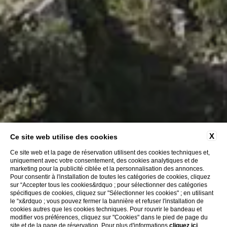
X
Ce site web utilise des cookies
Ce site web et la page de réservation utilisent des cookies techniques et,
uniquement avec votre consentement, des cookies analytiques et de
marketing pour la publicité ciblée et la personnalisation des annonces.
Pour consentir à l'installation de toutes les catégories de cookies, cliquez
sur “Accepter tous les cookies&rdquo ; pour sélectionner des catégories
spécifiques de cookies, cliquez sur "Sélectionner les cookies" ; en utilisant
San Marino
le “x&rdquo ; vous pouvez fermer la bannière et refuser l'installation de
cookies autres que les cookies techniques. Pour rouvrir le bandeau et
modifier vos préférences, cliquez sur "Cookies" dans le pied de page du
site et de la page de réservation. Pour plus d'informations
cliquez ici
.