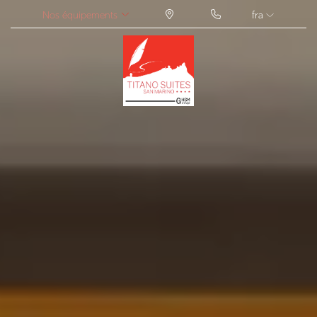
Nos équipements
fra
ITA
ENG
FRA
DEU