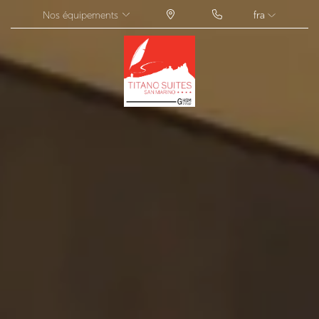
Nos équipements
fra
ITA
ENG
FRA
DEU