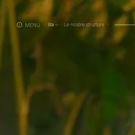
ita
Le nostre strutture
MENU
ITA
ENG
FRA
DEU