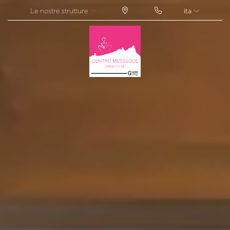
Le nostre strutture
ita
ITA
ENG
FRA
DEU